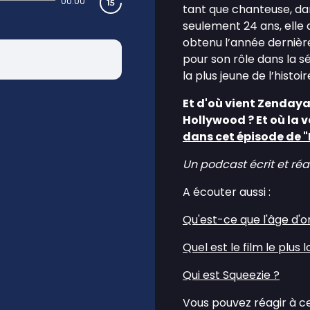
00:00
tant que chanteuse, da
seulement 24 ans, elle a
obtenu l’année dernièr
pour son rôle dans la sér
la plus jeune de l’hist
Et d'où vient Zendaya
Hollywood ? Et où la 
dans cet épisode de "
Un podcast écrit et ré
A écouter aussi :
Qu'est-ce que l'âge d'or
Quel est le film le plus 
Qui est Squeezie ?
Vous pouvez réagir à c