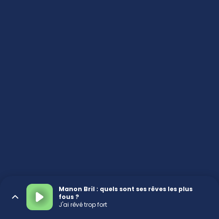
Manon Bril : quels sont ses rêves les plus
fous ?
J'ai rêvé trop fort