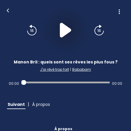
Manon Bril : quels sont ses rêves les plus fous ?
J'ai rêvé trop fort
|
Bababam
00:00
00:00
|
Suivant
À propos
À propos