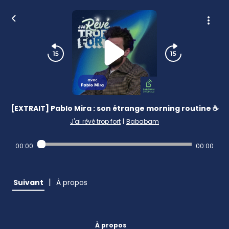
[EXTRAIT] Pablo Mira : son étrange morning routine ☕️
J'ai rêvé trop fort
|
Bababam
00:00
00:00
|
Suivant
À propos
À propos